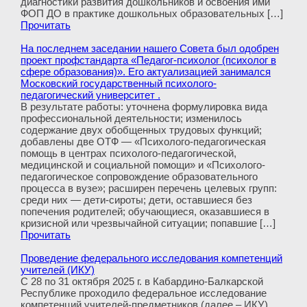
диагностики развития дошкольников и освоения ими
ФОП ДО в практике дошкольных образовательных […]
Прочитать
На последнем заседании нашего Совета был одобрен
проект профстандарта «Педагог-психолог (психолог в
сфере образования)». Его актуализацией занимался
Московский государственный психолого-
педагогический университет .
В результате работы: уточнена формулировка вида
профессиональной деятельности; изменилось
содержание двух обобщенных трудовых функций;
добавлены две ОТФ — «Психолого-педагогическая
помощь в центрах психолого-педагогической,
медицинской и социальной помощи» и «Психолого-
педагогическое сопровождение образовательного
процесса в вузе»; расширен перечень целевых групп:
среди них — дети-сироты; дети, оставшиеся без
попечения родителей; обучающиеся, оказавшиеся в
кризисной или чрезвычайной ситуации; попавшие […]
Прочитать
Проведение федерального исследования компетенций
учителей (ИКУ)
С 28 по 31 октября 2025 г. в Кабардино-Балкарской
Республике проходило федеральное исследование
компетенций учителей-предметников (далее – ИКУ)